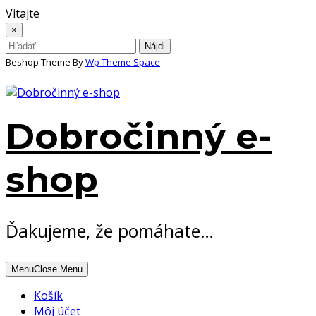
Skip
Vitajte
to
×
content
Hľadať:
Beshop Theme By
Wp Theme Space
Dobročinný e-
shop
Ďakujeme, že pomáhate…
Menu
Close Menu
Košík
Môj účet